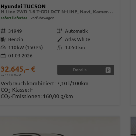
Hyundai TUCSON
N Line 2WD 1.6 T-GDI DCT N-LINE, Navi, Kamera, Side, Winter
sofort lieferbar
Vorführwagen
Fahrzeugnr.
31949
Getriebe
Automatik
Kraftstoff
Benzin
Außenfarbe
Atlas White
Leistung
110 kW (150 PS)
Kilometerstand
1.050 km
01.03.2026
32.645,– €
Details
Fahrzeug park
incl. 19% MwSt.
Verbrauch kombiniert:
7,10 l/100km
CO
-Klasse:
F
2
CO
-Emissionen:
160,00 g/km
2