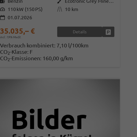
Kraftstoff
Benzin
Außenfarbe
Ecotronic Grey Mineraleffekt
Leistung
110 kW (150 PS)
Kilometerstand
10 km
01.07.2026
35.035,– €
Details
en
Fahrzeug parke
incl. 19% MwSt.
Verbrauch kombiniert:
7,10 l/100km
CO
-Klasse:
F
2
CO
-Emissionen:
160,00 g/km
2