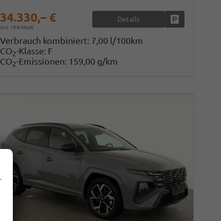
34.330,– €
Details
en
Fahrzeug parke
incl. 19% MwSt.
Verbrauch kombiniert:
7,00 l/100km
CO
-Klasse:
F
2
CO
-Emissionen:
159,00 g/km
2
r