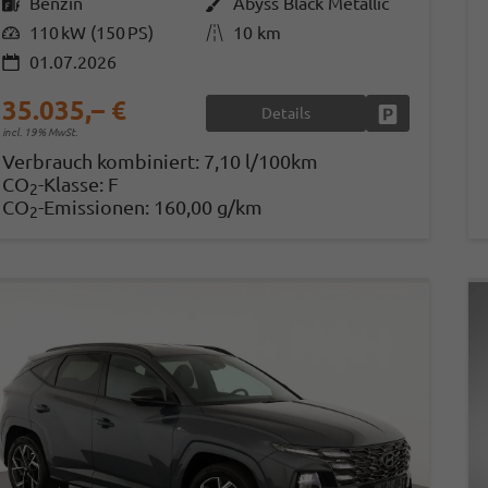
Kraftstoff
Benzin
Außenfarbe
Abyss Black Metallic
Leistung
110 kW (150 PS)
Kilometerstand
10 km
01.07.2026
35.035,– €
Details
Fahrzeug park
incl. 19% MwSt.
Verbrauch kombiniert:
7,10 l/100km
CO
-Klasse:
F
2
CO
-Emissionen:
160,00 g/km
2