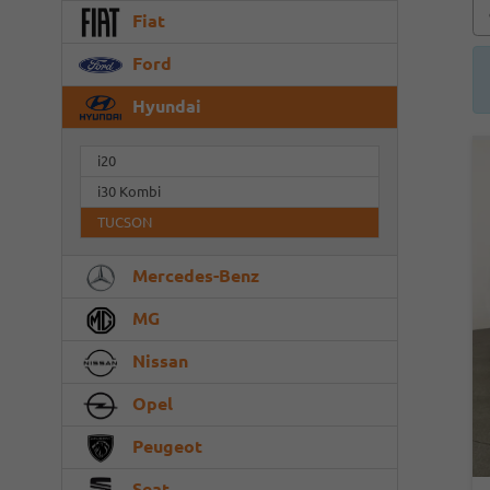
Fiat
Ford
Hyundai
i20
i30 Kombi
TUCSON
Mercedes-Benz
MG
Nissan
Opel
Peugeot
Seat