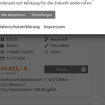
jederzeit mit Wirkung für die Zukunft widerrufen.
Alle akzeptieren
Einstellungen
Hyundai TUCSON
N Line 2WD 1.6 T-GDI DCT N-LINE, el. Klappe, Navi, Kamera, Side, Winter
Datenschutzerklärung
Impressum
unverbindliche Lieferzeit:
14 Tage
Fahrzeug mit Tageszulassung
Fahrzeugnr.
33215
Getriebe
Automatik
Kraftstoff
Benzin
Außenfarbe
Atlas White
Leistung
110 kW (150 PS)
Kilometerstand
10 km
01.07.2026
34.835,– €
Details
Fahrzeug park
incl. 19% MwSt.
Verbrauch kombiniert:
7,10 l/100km
CO
-Klasse:
F
2
CO
-Emissionen:
160,00 g/km
2