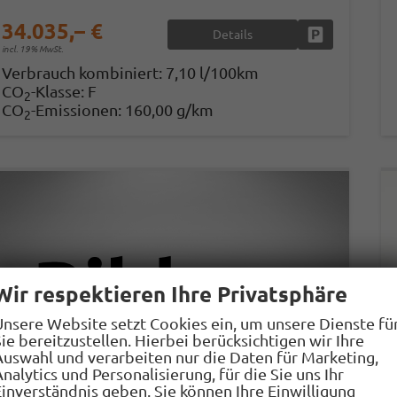
34.035,– €
Details
Fahrzeug park
incl. 19% MwSt.
Verbrauch kombiniert:
7,10 l/100km
CO
-Klasse:
F
2
CO
-Emissionen:
160,00 g/km
2
Wir respektieren Ihre Privatsphäre
Unsere Website setzt Cookies ein, um unsere Dienste fü
ie bereitzustellen. Hierbei berücksichtigen wir Ihre
Auswahl und verarbeiten nur die Daten für Marketing,
nalytics und Personalisierung, für die Sie uns Ihr
Einverständnis geben. Sie können Ihre Einwilligung