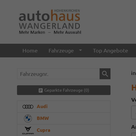
Home
Fahrzeuge
Top Angebote
Fahrzeugnr.
i
Geparkte Fahrzeuge (
0
)
V
Audi
BMW
A
Cupra