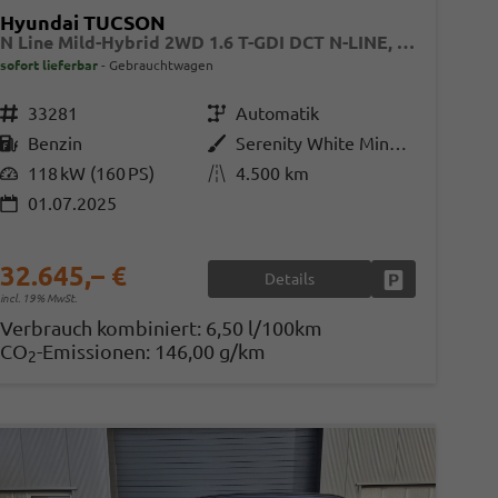
Hyundai TUCSON
N Line Mild-Hybrid 2WD 1.6 T-GDI DCT N-LINE, Facelift, Pano, Navi, 19-Zoll, Teilleder
sofort lieferbar
Gebrauchtwagen
Fahrzeugnr.
33281
Getriebe
Automatik
Kraftstoff
Benzin
Außenfarbe
Serenity White Mineraleffekt
Leistung
118 kW (160 PS)
Kilometerstand
4.500 km
01.07.2025
en
32.645,– €
Details
Fahrzeug parke
incl. 19% MwSt.
Verbrauch kombiniert:
6,50 l/100km
CO
-Emissionen:
146,00 g/km
2