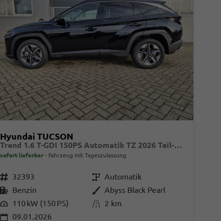
Hyundai TUCSON
Trend 1.6 T-GDI 150PS Automatik TZ 2026 Teil-Leder Sitzheizung v+h Lenkradheizung Klimaautomatik Navi Touchscreen DAB+ Apple CarPlay + Android Auto PDC Rückf.-Kamera Matrix-LED-Scheinw.
sofort lieferbar
Fahrzeug mit Tageszulassung
Fahrzeugnr.
32393
Getriebe
Automatik
Kraftstoff
Benzin
Außenfarbe
Abyss Black Pearl
Leistung
110 kW (150 PS)
Kilometerstand
2 km
09.01.2026