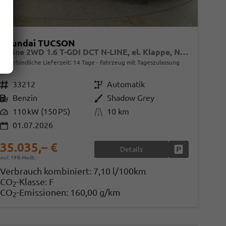
Hyundai TUCSON
N Line 2WD 1.6 T-GDI DCT N-LINE, el. Klappe, Navi, Kamera, Side, Winter
unverbindliche Lieferzeit:
14 Tage
Fahrzeug mit Tageszulassung
Fahrzeugnr.
33212
Getriebe
Automatik
Kraftstoff
Benzin
Außenfarbe
Shadow Grey
Leistung
110 kW (150 PS)
Kilometerstand
10 km
01.07.2026
35.035,– €
Details
en
Fahrzeug parke
incl. 19% MwSt.
Verbrauch kombiniert:
7,10 l/100km
CO
-Klasse:
F
2
CO
-Emissionen:
160,00 g/km
2