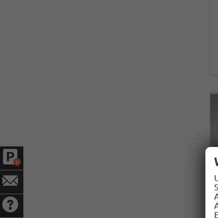
0
S
A