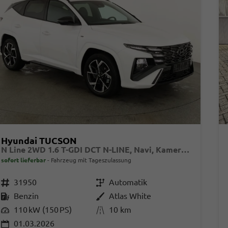
Hyundai TUCSON
N Line 2WD 1.6 T-GDI DCT N-LINE, Navi, Kamera, Side, Winter
sofort lieferbar
Fahrzeug mit Tageszulassung
Fahrzeugnr.
31950
Getriebe
Automatik
Kraftstoff
Benzin
Außenfarbe
Atlas White
Leistung
110 kW (150 PS)
Kilometerstand
10 km
01.03.2026