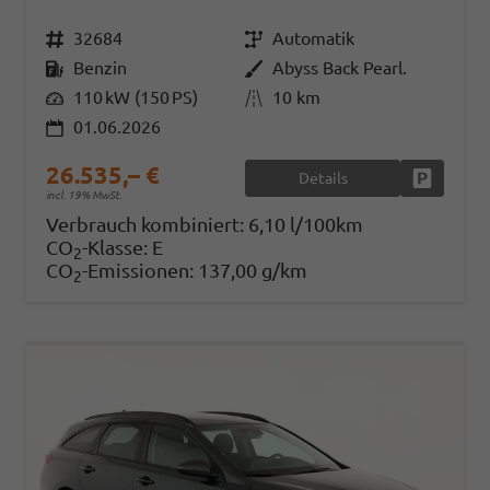
Fahrzeugnr.
32684
Getriebe
Automatik
Kraftstoff
Benzin
Außenfarbe
Abyss Back Pearl.
Leistung
110 kW (150 PS)
Kilometerstand
10 km
01.06.2026
26.535,– €
Details
Fahrzeug
incl. 19% MwSt.
Verbrauch kombiniert:
6,10 l/100km
CO
-Klasse:
E
2
CO
-Emissionen:
137,00 g/km
2