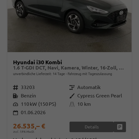
Hyundai i30 Kombi
1.6 T-GDI DCT, Navi, Kamera, Winter, 16-Zoll, 5 J.-Garantie
unverbindliche Lieferzeit:
14 Tage
Fahrzeug mit Tageszulassung
Fahrzeugnr.
33203
Getriebe
Automatik
Kraftstoff
Benzin
Außenfarbe
Cypress Green Pearl
Leistung
110 kW (150 PS)
Kilometerstand
10 km
01.06.2026
26.535,– €
Details
Fahrzeug
incl. 19% MwSt.