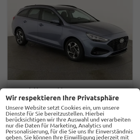
Hyundai i30 Kombi
1.6 T-GDI DCT, Navi, Kamera, Winter, 16-Zoll, 5 J.-Garantie
Wir respektieren Ihre Privatsphäre
unverbindliche Lieferzeit:
14 Tage
Fahrzeug mit Tageszulassung
Unsere Website setzt Cookies ein, um unsere
Dienste für Sie bereitzustellen. Hierbei
Fahrzeugnr.
33207
Getriebe
Automatik
berücksichtigen wir Ihre Auswahl und verarbeiten
Kraftstoff
Benzin
Außenfarbe
Meta Blue Pearl
nur die Daten für Marketing, Analytics und
Personalisierung, für die Sie uns Ihr Einverständnis
Leistung
110 kW (150 PS)
Kilometerstand
10 km
geben. Sie können Ihre Einwilligung jederzeit mit