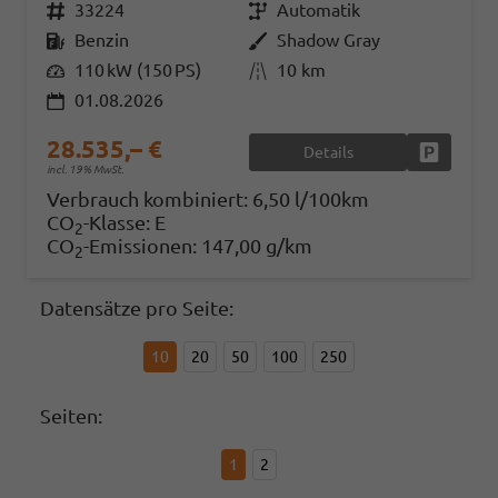
Fahrzeugnr.
33224
Getriebe
Automatik
Kraftstoff
Benzin
Außenfarbe
Shadow Gray
Leistung
110 kW (150 PS)
Kilometerstand
10 km
01.08.2026
28.535,– €
Details
Fahrzeug
incl. 19% MwSt.
Verbrauch kombiniert:
6,50 l/100km
CO
-Klasse:
E
2
CO
-Emissionen:
147,00 g/km
2
Datensätze pro Seite:
10
20
50
100
250
Seiten:
1
2