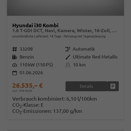
Hyundai i30 Kombi
1.6 T-GDI DCT, Navi, Kamera, Winter, 16-Zoll, 5 J.-Garantie
unverbindliche Lieferzeit:
14 Tage
Fahrzeug mit Tageszulassung
Fahrzeugnr.
33208
Getriebe
Automatik
Kraftstoff
Benzin
Außenfarbe
Ultimate Red Metallic
Leistung
110 kW (150 PS)
Kilometerstand
10 km
01.06.2026
26.535,– €
Details
Fahrzeug
incl. 19% MwSt.
Verbrauch kombiniert:
6,10 l/100km
CO
-Klasse:
E
2
CO
-Emissionen:
137,00 g/km
2