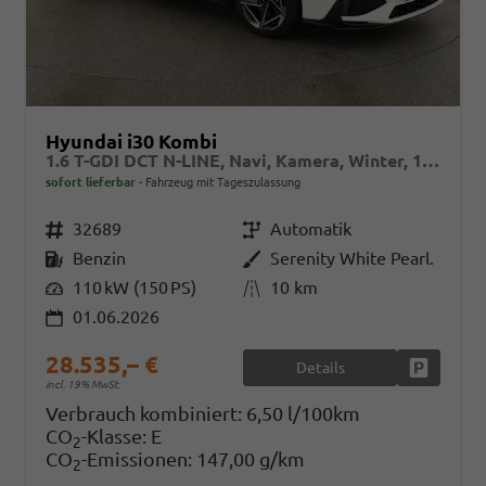
Hyundai i30 Kombi
1.6 T-GDI DCT N-LINE, Navi, Kamera, Winter, 18-Zoll, 5 J.-Garantie
sofort lieferbar
Fahrzeug mit Tageszulassung
Fahrzeugnr.
32689
Getriebe
Automatik
Kraftstoff
Benzin
Außenfarbe
Serenity White Pearl.
Leistung
110 kW (150 PS)
Kilometerstand
10 km
01.06.2026
28.535,– €
Details
Fahrzeug
incl. 19% MwSt.
Verbrauch kombiniert:
6,50 l/100km
CO
-Klasse:
E
2
CO
-Emissionen:
147,00 g/km
2