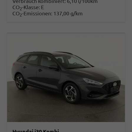
Verbrauch kombiniert:
6,10 l/100km
CO
-Klasse:
E
2
CO
-Emissionen:
137,00 g/km
2
Hyundai i30 Kombi