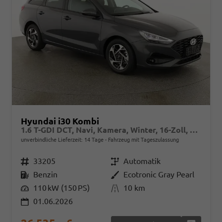
Hyundai i30 Kombi
1.6 T-GDI DCT, Navi, Kamera, Winter, 16-Zoll, 5 J.-Garantie
unverbindliche Lieferzeit:
14 Tage
Fahrzeug mit Tageszulassung
Fahrzeugnr.
33205
Getriebe
Automatik
Kraftstoff
Benzin
Außenfarbe
Ecotronic Gray Pearl
Leistung
110 kW (150 PS)
Kilometerstand
10 km
01.06.2026