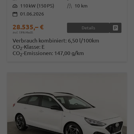
Leistung
110 kW (150 PS)
Kilometerstand
10 km
01.06.2026
28.535,– €
Details
Fahrzeug
incl. 19% MwSt.
Verbrauch kombiniert:
6,50 l/100km
CO
-Klasse:
E
2
CO
-Emissionen:
147,00 g/km
2