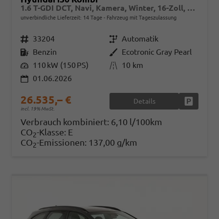
1.6 T-GDI DCT, Navi, Kamera, Winter, 16-Zoll, 5 J.-Garantie
unverbindliche Lieferzeit:
14 Tage
Fahrzeug mit Tageszulassung
Fahrzeugnr.
33204
Getriebe
Automatik
Kraftstoff
Benzin
Außenfarbe
Ecotronic Gray Pearl
Leistung
110 kW (150 PS)
Kilometerstand
10 km
01.06.2026
26.535,– €
Details
Fahrzeug
incl. 19% MwSt.
Verbrauch kombiniert:
6,10 l/100km
CO
-Klasse:
E
2
CO
-Emissionen:
137,00 g/km
2