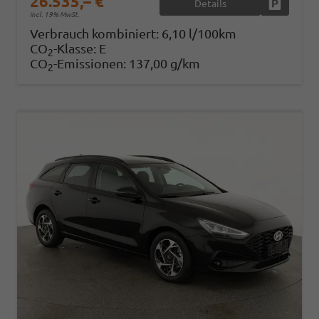
26.535,– €
Details
Fahrzeug
incl. 19% MwSt.
Verbrauch kombiniert:
6,10 l/100km
CO
-Klasse:
E
2
CO
-Emissionen:
137,00 g/km
2