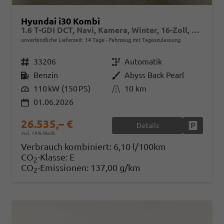
Hyundai i30 Kombi
1.6 T-GDI DCT, Navi, Kamera, Winter, 16-Zoll, 5 J.-Garantie
unverbindliche Lieferzeit:
14 Tage
Fahrzeug mit Tageszulassung
Fahrzeugnr.
33206
Getriebe
Automatik
Kraftstoff
Benzin
Außenfarbe
Abyss Back Pearl
Leistung
110 kW (150 PS)
Kilometerstand
10 km
01.06.2026
26.535,– €
Details
Fahrzeug
incl. 19% MwSt.
Verbrauch kombiniert:
6,10 l/100km
CO
-Klasse:
E
2
CO
-Emissionen:
137,00 g/km
2