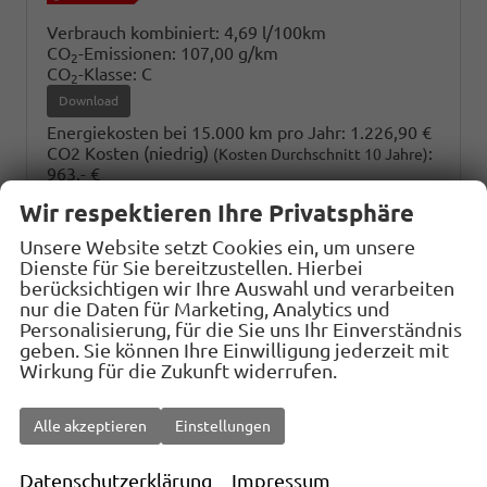
Verbrauch kombiniert:
4,69 l/100km
CO
-Emissionen:
107,00 g/km
2
CO
-Klasse:
C
2
Download
Energiekosten bei 15.000 km pro Jahr:
1.226,90 €
CO2 Kosten (niedrig)
:
(Kosten Durchschnitt 10 Jahre)
963,- €
CO2 Kosten (mittel)
:
(Kosten Durchschnitt 10 Jahre)
Wir respektieren Ihre Privatsphäre
2.287,12 €
CO2 Kosten (hoch)
:
(Kosten Durchschnitt 10 Jahre)
Unsere Website setzt Cookies ein, um unsere
3.531,- €
Dienste für Sie bereitzustellen. Hierbei
Jahressteuer:
54,- €
berücksichtigen wir Ihre Auswahl und verarbeiten
nur die Daten für Marketing, Analytics und
Personalisierung, für die Sie uns Ihr Einverständnis
geben. Sie können Ihre Einwilligung jederzeit mit
8Y8 - Juniper Blue Met.
8Y8
Wirkung für die Zukunft widerrufen.
209 - Night Sky Black Met.
599,– €
209
Alle akzeptieren
Einstellungen
6X7 - Forest Green Met.
599,– €
6X7
Datenschutzerklärung
Impressum
089 - Platinum Pearl White
884,– €
089