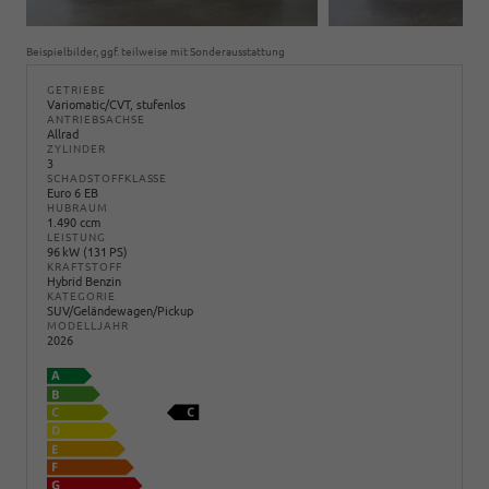
Beispielbilder, ggf. teilweise mit Sonderausstattung
GETRIEBE
Variomatic/CVT, stufenlos
ANTRIEBSACHSE
Allrad
ZYLINDER
3
SCHADSTOFFKLASSE
Euro 6 EB
HUBRAUM
1.490 ccm
LEISTUNG
96 kW (131 PS)
KRAFTSTOFF
Hybrid Benzin
KATEGORIE
SUV/Geländewagen/Pickup
MODELLJAHR
2026