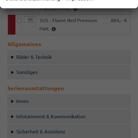
Premium Met.
3U5 - Flame Red Premium
884,– €
3U5
Met.
Allgemeines
Räder & Technik
Sonstiges
Serienausstattungen
Innen
Infotainment & Kommunikation
Sicherheit & Assistenz