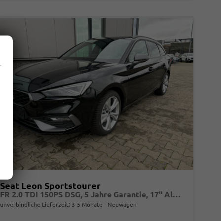
r
Seat Leon Sportstourer
FR 2.0 TDI 150PS DSG, 5 Jahre Garantie, 17" Alu, 3-Zonen-Climatronic, Abgedunkelte Scheiben, Parksensoren vorn/hinten, Sportsitze, Media System PLUS 12,9"/Bluetooth, Tempomat, Full Digital Cockpit, LED-Scheinwerfer, M-Lederlenkrad, Reserverad
unverbindliche Lieferzeit: 3-5 Monate
Neuwagen