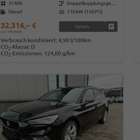
Fahrzeugnr.
31400
Getriebe
Doppelkupplungsgetriebe (DSG)
Kraftstoff
Diesel
Leistung
110 kW (150 PS)
32.316,– €
Details
Fahrzeug park
incl. 19% MwSt.
Verbrauch kombiniert:
4,90 l/100km
CO
-Klasse:
D
2
CO
-Emissionen:
124,00 g/km
2