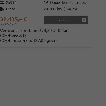
Fahrzeugnr.
25936
Getriebe
Doppelkupplungsgetriebe (DSG)
Kraftstoff
Diesel
Leistung
110 kW (150 PS)
32.435,– €
Details
en
Fahrzeug parke
incl. 19% MwSt.
Verbrauch kombiniert:
4,80 l/100km
CO
-Klasse:
D
2
CO
-Emissionen:
127,00 g/km
2