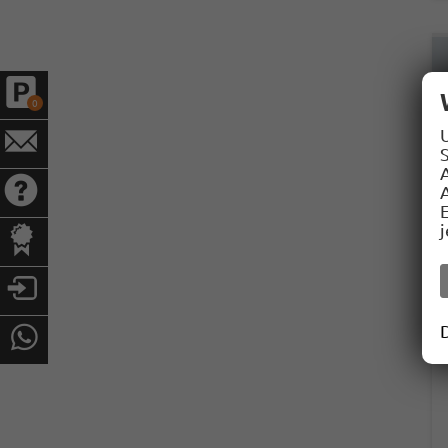
0
S
A