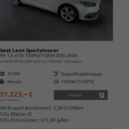
Seat Leon Sportstourer
FR 1.5 eTSI 150PS/110kW DSG 2026
unverbindliche Lieferzeit: ca. 3 Monate
Neuwagen
Fahrzeugnr.
31399
Getriebe
Doppelkupplungsgetriebe (DSG)
Kraftstoff
Benzin
Leistung
110 kW (150 PS)
31.223,– €
Details
en
Fahrzeug parke
incl. 19% MwSt.
Verbrauch kombiniert:
5,30 l/100km
CO
-Klasse:
D
2
CO
-Emissionen:
121,00 g/km
2