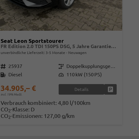
Seat Leon Sportstourer
FR Edition 2.0 TDI 150PS DSG, 5 Jahre Garantie, 17" Alu, Winterpaket, Alarm, 3-Zonen-Climatronic, Abgedunkelte Scheiben, Park Assistent, Rückfahrkamera, Parksensoren vorn/hinten, Sportsitze, NAVIGATION 12,9", Adaptiver Tempomat, TOTER-WINKEL, MATRIX-LED-SCHEINWERFE
unverbindliche Lieferzeit: 3-5 Monate
Neuwagen
Fahrzeugnr.
25937
Getriebe
Doppelkupplungsgetriebe (DSG)
Kraftstoff
Diesel
Leistung
110 kW (150 PS)
34.905,– €
Details
Fahrzeug park
incl. 19% MwSt.
Verbrauch kombiniert:
4,80 l/100km
CO
-Klasse:
D
2
CO
-Emissionen:
127,00 g/km
2