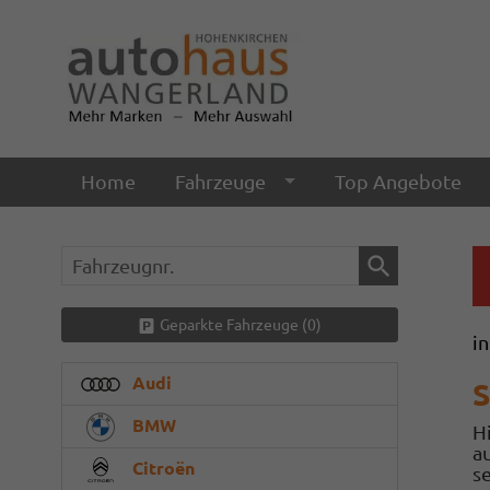
Home
Fahrzeuge
Top Angebote
Fahrzeugnr.
Geparkte Fahrzeuge (
0
)
i
Audi
S
BMW
Hi
a
Citroën
s