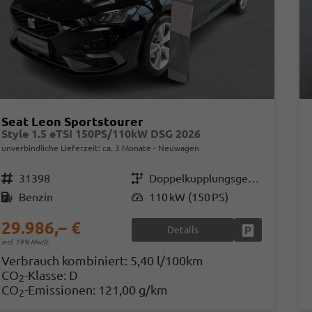
Seat Leon Sportstourer
Style 1.5 eTSI 150PS/110kW DSG 2026
unverbindliche Lieferzeit: ca. 3 Monate
Neuwagen
Fahrzeugnr.
31398
Getriebe
Doppelkupplungsgetriebe (DSG)
Kraftstoff
Benzin
Leistung
110 kW (150 PS)
29.986,– €
Details
Fahrzeug park
incl. 19% MwSt.
Verbrauch kombiniert:
5,40 l/100km
CO
-Klasse:
D
2
CO
-Emissionen:
121,00 g/km
2