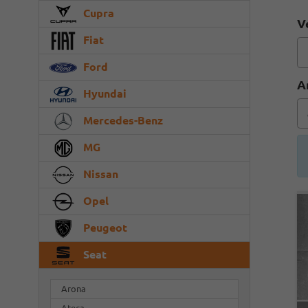
Cupra
V
Fiat
Ford
A
Hyundai
Mercedes-Benz
MG
Nissan
Opel
Peugeot
Seat
Arona