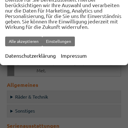
berücksichtigen wir Ihre Auswahl und verarbeiten
0E - Midnight Black Met.
676,– €
0E
nur die Daten für Marketing, Analytics und
Personalisierung, für die Sie uns Ihr Einverständnis
2Y - Glacial White Met.
676,– €
2Y
geben. Sie können Ihre Einwilligung jederzeit mit
Wirkung für die Zukunft widerrufen.
N1 - Saphir Blue Met.
676,– €
N1
S7 - Magnetich Tech Met.
676,– €
S7
Alle akzeptieren
Einstellungen
E1 - Desire Red Speciel Met
1.034,– €
E1
Datenschutzerklärung
Impressum
R6 - Graphene Grey Sepciel
1.034,– €
R6
Met.
Allgemeines
Räder & Technik
Sonstiges
Serienausstattungen