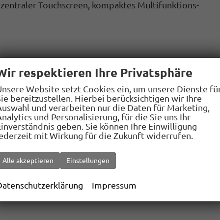
zentraler Touchscreen, kompaktes Multifunktions-
Wir respektieren Ihre Privatsphäre
Unsere Website setzt Cookies ein, um unsere Dienste fü
ie bereitzustellen. Hierbei berücksichtigen wir Ihre
keitsbegrenzer
Auswahl und verarbeiten nur die Daten für Marketing,
l. One-Touch- und Einklemmschutzfunktion)
nalytics und Personalisierung, für die Sie uns Ihr
Einverständnis geben. Sie können Ihre Einwilligung
jederzeit mit Wirkung für die Zukunft widerrufen.
piegel
ion
Alle akzeptieren
Einstellungen
he Verriegelung inkl. Startknopf)
p & Go
Datenschutzerklärung
Impressum
kl. Sonnenschutz)