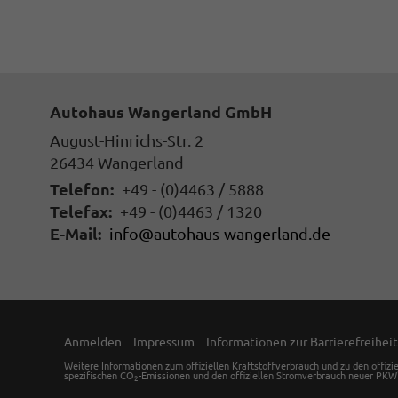
Autohaus Wangerland GmbH
August-Hinrichs-Str. 2
26434
Wangerland
Telefon:
+49 - (0)4463 / 5888
Telefax:
+49 - (0)4463 / 1320
E-Mail:
info@autohaus-wangerland.de
Anmelden
Impressum
Informationen zur Barrierefreiheit
Weitere Informationen zum offiziellen Kraftstoffverbrauch und zu den offizi
spezifischen CO
-Emissionen und den offiziellen Stromverbrauch neuer PKW
2