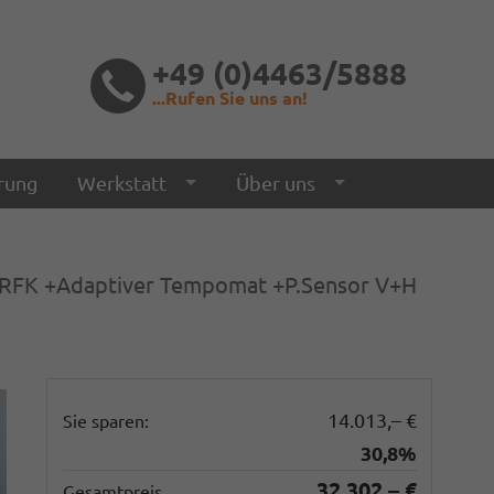
+49 (0)4463/5888
...Rufen Sie uns an!
rung
Werkstatt
Über uns
+RFK +Adaptiver Tempomat +P.Sensor V+H
14.013,– €
Sie sparen:
30,8%
32.302,– €
Gesamtpreis