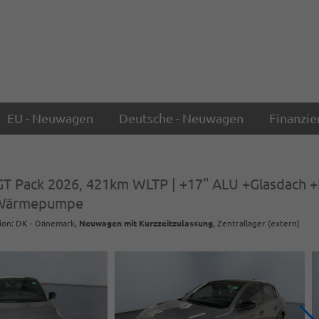
EU - Neuwagen
Deutsche - Neuwagen
Finanzie
 Pack 2026, 421km WLTP | +17" ALU +Glasdach 
 +Wärmepumpe
ion: DK - Dänemark,
Neuwagen mit Kurzzeitzulassung
, Zentrallager (extern)