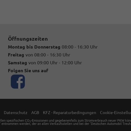
Öffnungszeiten
Montag bis Donnerstag
08:00 - 16:30 Uhr
Freitag
von 08:00 - 16:30 Uhr
Samstag
von 09:00 Uhr - 12:00 Uhr
Folgen Sie uns auf
Datenschutz
AGB
KFZ - Reparaturbedingungen
Cookie-Einstell
ellen spezifischen CO
-Emissionen und gegebenenfalls zum Stromverbrauch neuer PKW können 
2
' entnommen werden, der an allen Verkaufsstellen und bei der 'Deutschen Automobil Treuha