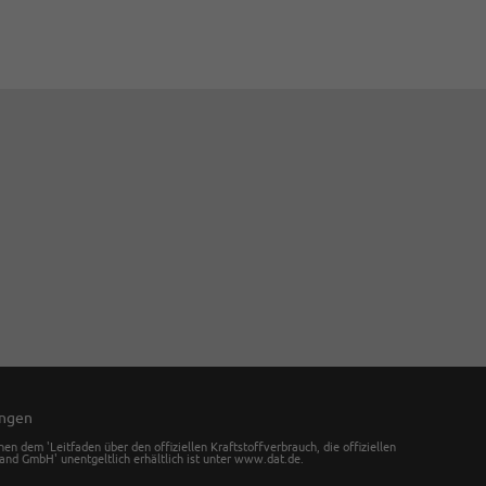
ungen
dem 'Leitfaden über den offiziellen Kraftstoffverbrauch, die offiziellen
nd GmbH' unentgeltlich erhältlich ist unter www.dat.de.