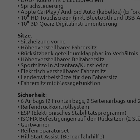
• Sprachsteuerung
• Apple CarPlay / Android Auto (kabellos) (
Erfor
• 10" HD-Touchscreen (inkl. Bluetooth und USB-A
• 10" 3D-Quarz-Digitalinstrumentierung
Sitze
:
• Sitzheizung vorne
• Höhenverstellbarer Fahrersitz
• Rücksitzbank geteilt umklappbar im Verhältnis
• Höhenverstellbarer Beifahrersitz
• Sportsitze in Alcantara/Kunstleder
• Elektrisch verstellbarer Fahrersitz
• Lendenwirbelstütze für den Fahrersitz
• Fahrersitz mit Massagefunktion
Sicherheit
:
•
6 Airbags (
2 Frontairbags, 2 Seitenairbags und 
• Reifendruckkontrollsystem
• ESP (Elektronisches Stabilitätsprogramm)
• ISOFIX-Befestigungen auf den Rücksitzen (2 St
• Gurtwarner
• Reifenreparaturset
• Hill Start Assist (Berganfahrhilfe)