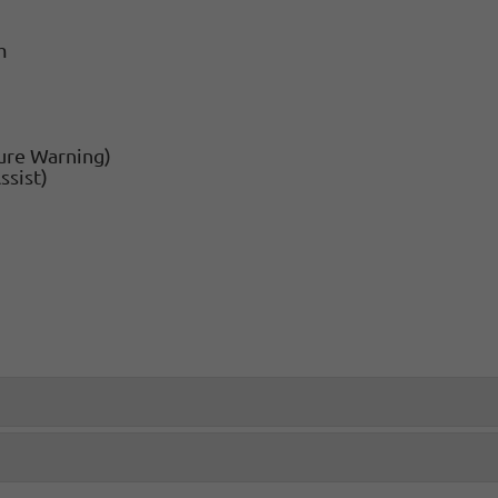
m
ture Warning)
ssist)