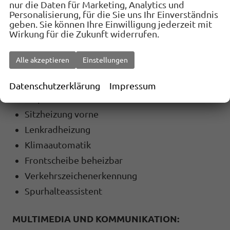
nur die Daten für Marketing, Analytics und
Totwinkel-Assistent
Personalisierung, für die Sie uns Ihr Einverständnis
Virtual Cockpit
geben. Sie können Ihre Einwilligung jederzeit mit
Wirkung für die Zukunft widerrufen.
Induktions-Ladestation
Navigationssystem
Alle akzeptieren
Einstellungen
Fernlichtassistent (Light Assist)
Geschwindigkeitsregelanlage
Datenschutzerklärung
Impressum
Einparkhilfe vorne
Sitzheizung vorne
Lenkradheizung
Klimaautomatik
Frontscheibe beheizbar
Verkehrszeichenerkennung
Spurhalteassistent
MULTIMEDIA UND KOMMUNIKATION: