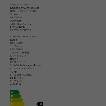
AUSSENFARBE
Karbon Schwarz Metallic
INNENAUSSTATTUNG
Schwarz
GETRIEBE
Automatik
ANTRIEBSACHSE
Frontantrieb
PARTIKELFILTER
1
SCHADSTOFFKLASSE
Euro 6
HUBRAUM
1.199 ccm
LEISTUNG
100 kW (136 PS)
KRAFTSTOFF
Benzin
KATEGORIE
SUV/Geländewagen/Pickup
KILOMETERSTAND
10 km
ERSTZULASSUNG
01.12.2025
ZUSTAND
unfallfrei