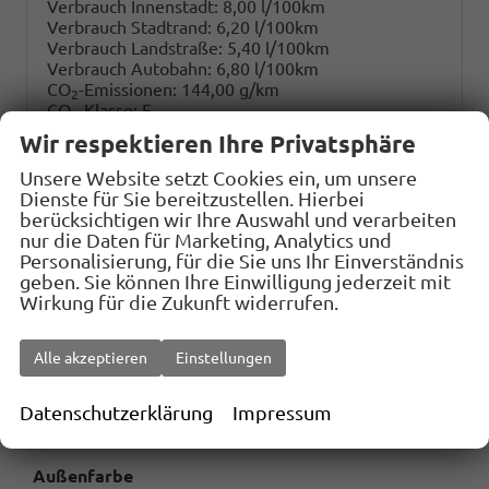
Verbrauch Innenstadt:
8,00 l/100km
Verbrauch Stadtrand:
6,20 l/100km
Verbrauch Landstraße:
5,40 l/100km
Verbrauch Autobahn:
6,80 l/100km
CO
-Emissionen:
144,00 g/km
2
CO
-Klasse:
E
2
Wir respektieren Ihre Privatsphäre
Download
Energiekosten bei 15.000 km pro Jahr:
1.674,24 €
Unsere Website setzt Cookies ein, um unsere
CO2 Kosten (niedrig)
:
(Kosten Durchschnitt 10 Jahre)
Dienste für Sie bereitzustellen. Hierbei
1.296,- €
berücksichtigen wir Ihre Auswahl und verarbeiten
CO2 Kosten (mittel)
:
(Kosten Durchschnitt 10 Jahre)
nur die Daten für Marketing, Analytics und
3.078,- €
Personalisierung, für die Sie uns Ihr Einverständnis
CO2 Kosten (hoch)
:
(Kosten Durchschnitt 10 Jahre)
geben. Sie können Ihre Einwilligung jederzeit mit
4.752,- €
Wirkung für die Zukunft widerrufen.
Jahressteuer:
135,- €
Alle akzeptieren
Einstellungen
Datenschutzerklärung
Impressum
Außenfarbe