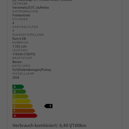
GETRIEBE
Variomatic/CVT, stufenlos
ANTRIEBSACHSE
Frontantrieb
ZYLINDER
4
PARTIKELFILTER
1
SCHADSTOFFKLASSE
Euro 6 EB
HUBRAUM
1.332 ccm
LEISTUNG
116 kW (158 PS)
KRAFTSTOFF
Benzin
KATEGORIE
SUV/Geländewagen/Pickup
MODELLJAHR
2026
Verbrauch kombiniert:
6,40 l/100km