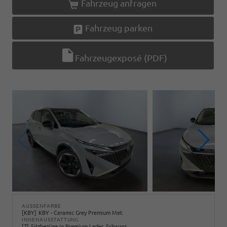
Fahrzeug anfragen
Fahrzeug parken
Fahrzeugexposé (PDF)
AUSSENFARBE
KBY
KBY - Ceramic Grey Premium Met.
INNENAUSSTATTUNG
Z
Sitzbezüge in Premium Leder, Schwarz