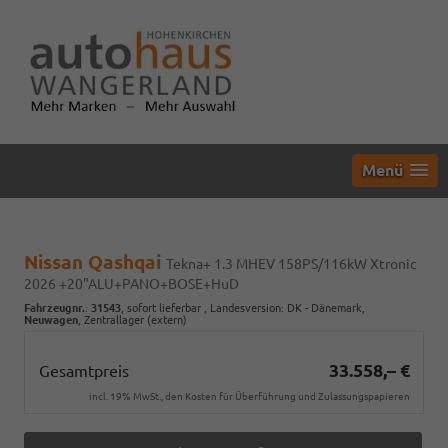
Menü
Nissan Qashqai
Tekna+ 1.3 MHEV 158PS/116kW Xtronic
2026 +20"ALU+PANO+BOSE+HuD
Fahrzeugnr.
:
31543
,
sofort lieferbar
, Landesversion: DK - Dänemark,
Neuwagen
, Zentrallager (extern)
33.558,– €
Gesamtpreis
incl. 19% MwSt., den Kosten für Überführung und Zulassungspapieren