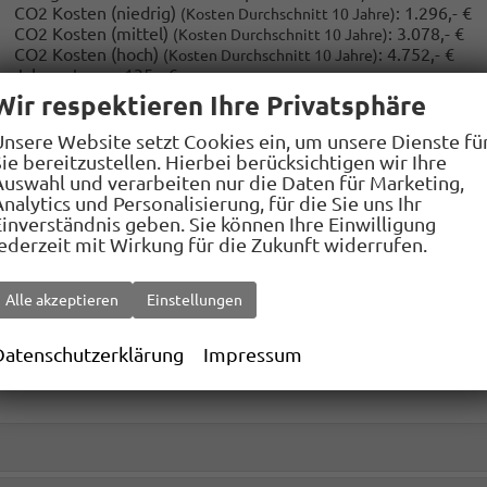
CO2 Kosten (niedrig)
:
1.296,- €
(Kosten Durchschnitt 10 Jahre)
CO2 Kosten (mittel)
:
3.078,- €
(Kosten Durchschnitt 10 Jahre)
CO2 Kosten (hoch)
:
4.752,- €
(Kosten Durchschnitt 10 Jahre)
Jahressteuer:
135,- €
Wir respektieren Ihre Privatsphäre
Unsere Website setzt Cookies ein, um unsere Dienste fü
ie bereitzustellen. Hierbei berücksichtigen wir Ihre
Auswahl und verarbeiten nur die Daten für Marketing,
nalytics und Personalisierung, für die Sie uns Ihr
Einverständnis geben. Sie können Ihre Einwilligung
jederzeit mit Wirkung für die Zukunft widerrufen.
Alle akzeptieren
Einstellungen
Datenschutzerklärung
Impressum
Innenausstattung
Sitzbezüge in Premium Leder, Schwarz