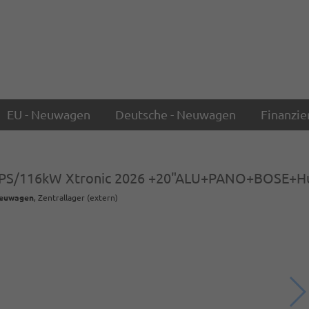
EU - Neuwagen
Deutsche - Neuwagen
Finanzie
8PS/116kW Xtronic 2026 +20"ALU+PANO+BOSE+H
euwagen
, Zentrallager (extern)