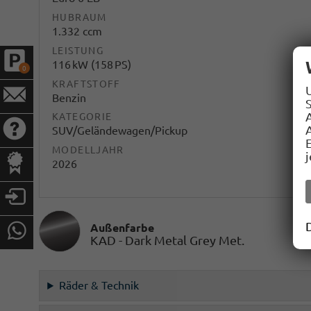
HUBRAUM
1.332 ccm
LEISTUNG
116 kW (158 PS)
0
KRAFTSTOFF
Benzin
S
KATEGORIE
A
SUV/Geländewagen/Pickup
MODELLJAHR
2026
Außenfarbe
KAD - Dark Metal Grey Met.
Räder & Technik