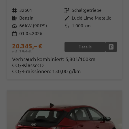
Fahrzeugnr.
32601
Getriebe
Schaltgetriebe
Kraftstoff
Benzin
Außenfarbe
Lucid Lime Metallic
Leistung
66 kW (90 PS)
Kilometerstand
1.000 km
01.05.2026
20.345,– €
Details
Fahrzeug
incl. 19% MwSt.
Verbrauch kombiniert:
5,80 l/100km
CO
-Klasse:
D
2
CO
-Emissionen:
130,00 g/km
2