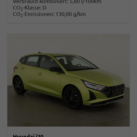
Verbrauch kombiniert:
5,80 l/100km
CO
-Klasse:
D
2
CO
-Emissionen:
130,00 g/km
2
Hyundai i20