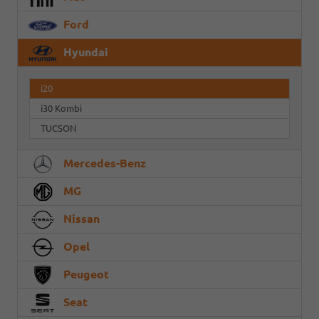
Ford
Hyundai
i20
i30 Kombi
TUCSON
Mercedes-Benz
MG
Nissan
Opel
Peugeot
Seat