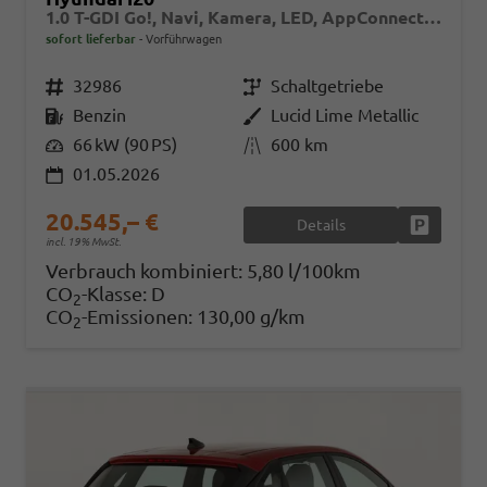
1.0 T-GDI Go!, Navi, Kamera, LED, AppConnect, Winter, 16-Zoll, sofort
sofort lieferbar
Vorführwagen
Fahrzeugnr.
32986
Getriebe
Schaltgetriebe
Kraftstoff
Benzin
Außenfarbe
Lucid Lime Metallic
Leistung
66 kW (90 PS)
Kilometerstand
600 km
01.05.2026
20.545,– €
Details
Fahrzeug
incl. 19% MwSt.
Verbrauch kombiniert:
5,80 l/100km
CO
-Klasse:
D
2
CO
-Emissionen:
130,00 g/km
2