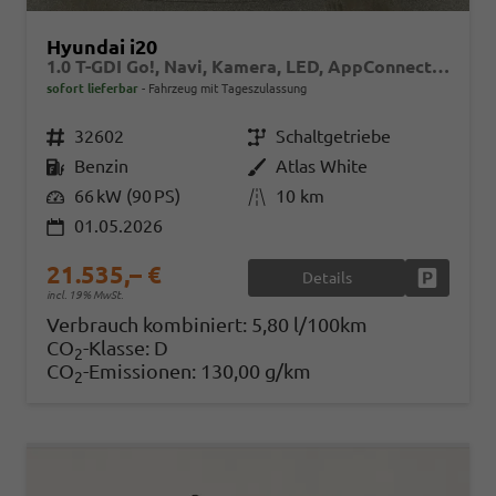
Hyundai i20
1.0 T-GDI Go!, Navi, Kamera, LED, AppConnect, Winter, 16-Zoll, sofort
sofort lieferbar
Fahrzeug mit Tageszulassung
Fahrzeugnr.
32602
Getriebe
Schaltgetriebe
Kraftstoff
Benzin
Außenfarbe
Atlas White
Leistung
66 kW (90 PS)
Kilometerstand
10 km
01.05.2026
21.535,– €
Details
Fahrzeug
incl. 19% MwSt.
Verbrauch kombiniert:
5,80 l/100km
CO
-Klasse:
D
2
CO
-Emissionen:
130,00 g/km
2