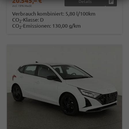
20.545,– €
Details
Fahrzeug
incl. 19% MwSt.
Verbrauch kombiniert:
5,80 l/100km
CO
-Klasse:
D
2
CO
-Emissionen:
130,00 g/km
2