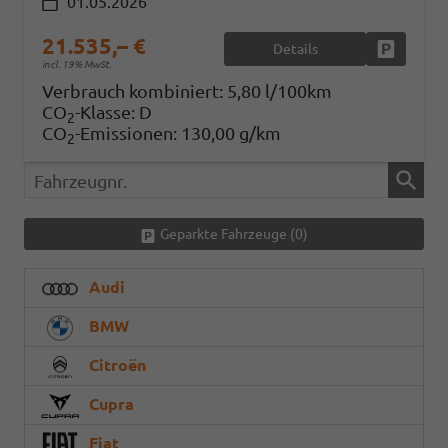
01.05.2026
21.535,– €
Details
Fahrzeug
incl. 19% MwSt.
Verbrauch kombiniert:
5,80 l/100km
CO
-Klasse:
D
2
CO
-Emissionen:
130,00 g/km
2
Fahrzeugnr.
Geparkte Fahrzeuge (
0
)
Audi
BMW
Citroën
Cupra
Fiat