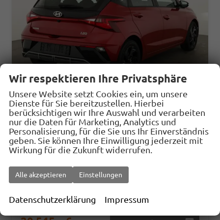
Wir respektieren Ihre Privatsphäre
Unsere Website setzt Cookies ein, um unsere
Dienste für Sie bereitzustellen. Hierbei
berücksichtigen wir Ihre Auswahl und verarbeiten
Hyundai i20
nur die Daten für Marketing, Analytics und
1.0 T-GDI Go!, Navi, Kamera, LED, AppConnect, Winter, 16-Zoll, sofort
Personalisierung, für die Sie uns Ihr Einverständnis
geben. Sie können Ihre Einwilligung jederzeit mit
sofort lieferbar
Vorführwagen
Wirkung für die Zukunft widerrufen.
Fahrzeugnr.
32987
Getriebe
Schaltgetriebe
Kraftstoff
Benzin
Außenfarbe
Dragon Red Metallic
Alle akzeptieren
Einstellungen
Leistung
66 kW (90 PS)
Kilometerstand
500 km
Datenschutzerklärung
Impressum
01.05.2026