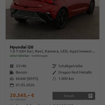
Hyundai i20
1.0 T-GDI Go!, Navi, Kamera, LED, AppConnect, Winter, 16-Zoll, sofort
sofort lieferbar
Vorführwagen
Fahrzeugnr.
33146
Getriebe
Schaltgetriebe
Kraftstoff
Benzin
Außenfarbe
Dragon Red Metallic
Leistung
66 kW (90 PS)
Kilometerstand
1.000 km
01.05.2026
20.345,– €
Details
Fahrzeug
incl. 19% MwSt.