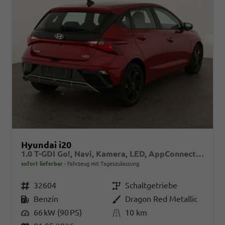
Hyundai i20
1.0 T-GDI Go!, Navi, Kamera, LED, AppConnect, Winter, 16-Zoll, sofort
sofort lieferbar
Fahrzeug mit Tageszulassung
Fahrzeugnr.
32604
Getriebe
Schaltgetriebe
Kraftstoff
Benzin
Außenfarbe
Dragon Red Metallic
Leistung
66 kW (90 PS)
Kilometerstand
10 km