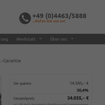
+49 (0)4463/5888
...Rufen Sie uns an!
rung
Werkstatt
Über uns
.-Garantie
14.505,– €
Sie sparen:
30,4%
34.035,– €
Gesamtpreis
incl. 19% MwSt., den Kosten für Überführung und Zulassungspapieren