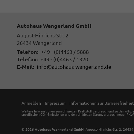
Autohaus Wangerland GmbH
August-Hinrichs-Str. 2
26434
Wangerland
Telefon:
+49 - (0)4463 / 5888
Telefax:
+49 - (0)4463 / 1320
E-Mail:
info@autohaus-wangerland.de
Anmelden
Impressum
Informationen zur Barrierefreiheit
Weitere Informationen zum offiziellen Kraftstoffverbrauch und zu den offizi
spezifischen CO
-Emissionen und den offiziellen Stromverbrauch neuer PKW
2
© 2026
Autohaus Wangerland GmbH
,
August-Hinrichs-Str. 2
,
2643