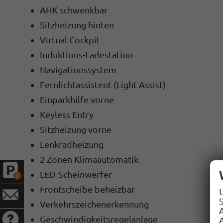
AHK schwenkbar
Sitzheizung hinten
Virtual Cockpit
Induktions-Ladestation
Navigationssystem
Fernlichtassistent (Light Assist)
Einparkhilfe vorne
Keyless Entry
Sitzheizung vorne
Lenkradheizung
2 Zonen Klimaautomatik
LED-Scheinwerfer
0
Frontscheibe beheizbar
S
Verkehrszeichenerkennung
Geschwindigkeitsregelanlage
A