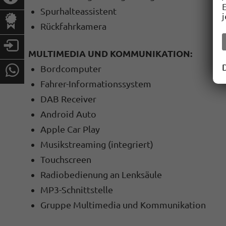
Spurhalteassistent
Rückfahrkamera
MULTIMEDIA UND KOMMUNIKATION:
Bordcomputer
Fahrer-Informationssystem
DAB Receiver
Android Auto
Apple Car Play
Musikstreaming (integriert)
Touchscreen
Radiobedienung an Lenksäule
MP3-Schnittstelle
Gruppe Multimedia und Kommunikation