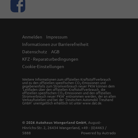
Anmelden
Impressum
Informationen zur Barrierefreiheit
Datenschutz
AGB
KFZ - Reparaturbedingungen
Cookie-Einstellungen
Weitere Informationen zum offiziellen Kraftstoffverbrauch
und zu den offiziellen spezifischen CO
-Emissionen und
2
gegebenenfalls zum Stromverbrauch neuer PKW können dem
'Leitfaden über den offiziellen Kraftstoffverbrauch, die
offiziellen spezifischen CO
-Emissionen und den offiziellen
2
Stromverbrauch neuer PKW' entnommen werden, der an allen
Verkaufsstellen und bei der 'Deutschen Automobil Treuhand
GmbH' unentgeltlich erhältlich ist unter www.dat.de.
© 2026
Autohaus Wangerland GmbH
,
August-
Hinrichs-Str. 2
,
26434
Wangerland,
+49 - (0)4463 /
5888
Powered by Autrado