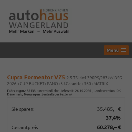
Menü
Cupra Formentor VZ5
2.5 TSI 4x4 390PS/287kW DSG
2026 +CUP BUCKET+PANO+3J.Garantie+360+MATRIX
Fahrzeugnr.
:
32433
, unverbindliche Lieferzeit:
26.10.2026
, Landesversion: DK -
Dänemark,
Neuwagen
, Zentrallager (extern)
35.485,– €
Sie sparen:
37,4%
60.278,– €
Gesamtpreis