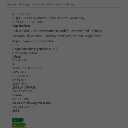
Beispielbilder, ggf. teilweise mit Sonderausstattung
AUSSENFARBE
L3
L3 - Century Bronze Premium Matt-Lackierung
INNENAUSSTATTUNG
Cup Bucket:
• Elektrische CUP Schalensitze in Stoff/Kunstleder inkl. Memory-
Funktion, elektrischer Lendenwirbelstütze, Seitenairbags sowie
Kopfairbags vorne und hinten
GETRIEBE
Doppelkupplungsgetriebe (DSG)
ANTRIEBSACHSE
Allrad
ZYLINDER
5
SCHADSTOFFKLASSE
Euro 6 EB
HUBRAUM
2.480 ccm
LEISTUNG
287 kW (390 PS)
KRAFTSTOFF
Benzin
KATEGORIE
SUV/Geländewagen/Pickup
MODELLJAHR
2026