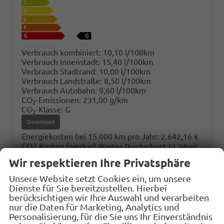
Verbrauch kombiniert:
10,10 l/100km
Verbrauch Innenstadt:
15,40 l/100km
Verbrauch Stadtrand:
10,00 l/100km
Verbrauch Landstraße:
8,50 l/100km
Verbrauch Autobahn:
9,60 l/100km
CO
-Emissionen:
231,00 g/km
2
CO
-Klasse:
G
2
Download
Energiekosten bei 15.000 km pro Jahr:
2.642,16 €
CO2 Kosten (niedrig)
:
(Kosten Durchschnitt 10 Jahre)
2.079,- €
Wir respektieren Ihre Privatsphäre
CO2 Kosten (mittel)
:
(Kosten Durchschnitt 10 Jahre)
4.937,62 €
Unsere Website setzt Cookies ein, um unsere
CO2 Kosten (hoch)
:
(Kosten Durchschnitt 10 Jahre)
Dienste für Sie bereitzustellen. Hierbei
7.623,- €
berücksichtigen wir Ihre Auswahl und verarbeiten
Jahressteuer:
454,- €
nur die Daten für Marketing, Analytics und
Personalisierung, für die Sie uns Ihr Einverständnis