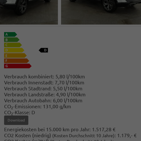
Verbrauch kombiniert:
5,80 l/100km
Verbrauch Innenstadt:
7,70 l/100km
Verbrauch Stadtrand:
5,50 l/100km
Verbrauch Landstraße:
4,90 l/100km
Verbrauch Autobahn:
6,00 l/100km
CO
-Emissionen:
131,00 g/km
2
CO
-Klasse:
D
2
Download
Energiekosten bei 15.000 km pro Jahr:
1.517,28 €
CO2 Kosten (niedrig)
:
1.179,- €
(Kosten Durchschnitt 10 Jahre)