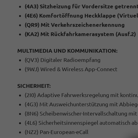
(4A3) Sitzheizung für Vordersitze getrenn
(4E6) Komfortöffnung Heckklappe (Virtuel
(QR9) Mit Verkehrszeichenerkennung
(KA2) Mit Rückfahrkamerasystem (Ausf.2)
MULTIMEDIA UND KOMMUNIKATION:
(QV3) Digitaler Radioempfang
(9WJ) Wired & Wireless App-Connect
SICHERHEIT:
(2I0) Adaptive Fahrwerksregelung mit kontin
(4G3) Mit Ausweichunterstützung mit Abbieg
(8N6) Scheibenwischer-Intervallschaltung mi
(4L6) Sicherheitsinnenspiegel automatisch a
(NZ2) Pan-European-eCall