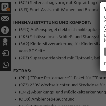
(6C2) Seitenairbag vorn, mit Kopfairbag und 
(8J3) Front Assist mit Warnen und Bremsen a
0
S
INNENAUSSTATTUNG UND KOMFORT:
(6YD) Außenspiegel elektrisch anklappbar-/ei
A
(4K5) Schlüsselloses Schließ- und Startsyst
(3A2) Kindersitzverankerung für Kindersitzsys
vorn BF-Seite
(2PZ) Supersportlenkrad mit Tiptronic, behei
EXTRAS:
(PP1) ""Pure Performance""-Paket für ""For
(9Z3) 230V Wechselrichter und Steckdose für
(EM2) Ablenkungs- und Müdigkeitserkennung
(QQ9) Ambientebeleuchtung