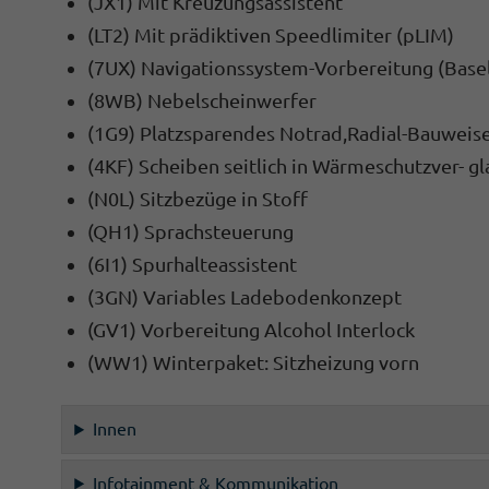
(JX1) Mit Kreuzungsassistent
(LT2) Mit prädiktiven Speedlimiter (pLIM)
(7UX) Navigationssystem-Vorbereitung (Basel
(8WB) Nebelscheinwerfer
(1G9) Platzsparendes Notrad,Radial-Bauweise
(4KF) Scheiben seitlich in Wärmeschutzver- gl
(N0L) Sitzbezüge in Stoff
(QH1) Sprachsteuerung
(6I1) Spurhalteassistent
(3GN) Variables Ladebodenkonzept
(GV1) Vorbereitung Alcohol Interlock
(WW1) Winterpaket: Sitzheizung vorn
Innen
Infotainment & Kommunikation