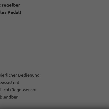
t regelbar
les Pedal)
uierlicher Bedienung
eassistent
t Licht/Regensensor
bblendbar