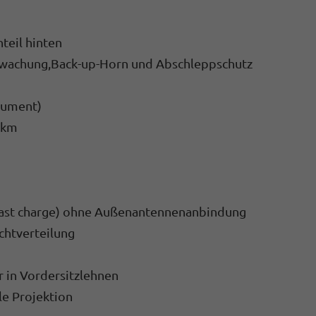
teil hinten
 wachung,Back-up-Horn und Abschleppschutz
trument)
 km
(fast charge) ohne Außenantennenanbindung
chtverteilung
r in Vordersitzlehnen
le Projektion