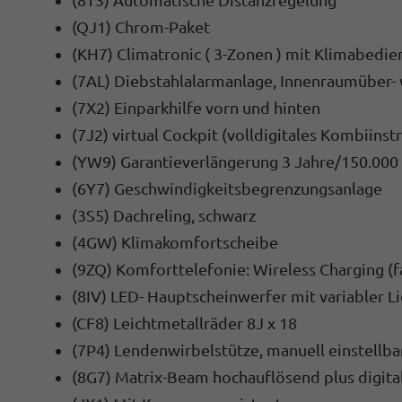
(8T3) Automatische Distanzregelung
(QJ1) Chrom-Paket
(KH7) Climatronic ( 3-Zonen ) mit Klimabedien
(7AL) Diebstahlalarmanlage, Innenraumüber-
(7X2) Einparkhilfe vorn und hinten
(7J2) virtual Cockpit (volldigitales Kombiins
(YW9) Garantieverlängerung 3 Jahre/150.000
(6Y7) Geschwindigkeitsbegrenzungsanlage
(3S5) Dachreling, schwarz
(4GW) Klimakomfortscheibe
(9ZQ) Komforttelefonie: Wireless Charging 
(8IV) LED- Hauptscheinwerfer mit variabler Li
(CF8) Leichtmetallräder 8J x 18
(7P4) Lendenwirbelstütze, manuell einstellba
(8G7) Matrix-Beam hochauflösend plus digita