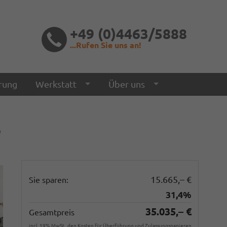
+49 (0)4463/5888
...Rufen Sie uns an!
rung
Werkstatt
Über uns
e
15.665,– €
Sie sparen:
31,4%
35.035,– €
Gesamtpreis
incl. 19% MwSt., den Kosten für Überführung und Zulassungspapieren