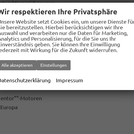
Interaktionsairbag vorn
Wir respektieren Ihre Privatsphäre
uf Fahrzeuge, Fußgänger und Radfahrer
Unsere Website setzt Cookies ein, um unsere Dienste fü
ie bereitzustellen. Hierbei berücksichtigen wir Ihre
Auswahl und verarbeiten nur die Daten für Marketing,
nstellbar, beheizbar, mit Beifahrerspiegelabsenkung
nalytics und Personalisierung, für die Sie uns Ihr
Einverständnis geben. Sie können Ihre Einwilligung
em ""Keyless Advanced"" ohne Safesicherung
jederzeit mit Wirkung für die Zukunft widerrufen.
tem I-Size, 2 x top tether und Kindersitzverankerung
Alle akzeptieren
Einstellungen
zbar
Datenschutzerklärung
Impressum
mentor""-Motoren
 Europa