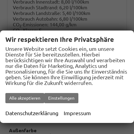
Verbrauch Innenstadt:
8,00 l/100km
Verbrauch Stadtrand:
6,20 l/100km
Verbrauch Landstraße:
5,40 l/100km
Verbrauch Autobahn:
6,80 l/100km
CO
-Emissionen:
144,00 g/km
2
CO
-Klasse:
E
2
Wir respektieren Ihre Privatsphäre
Download
Energiekosten bei 15.000 km pro Jahr:
1.674,24 €
Unsere Website setzt Cookies ein, um unsere
CO2 Kosten (niedrig)
:
(Kosten Durchschnitt 10 Jahre)
Dienste für Sie bereitzustellen. Hierbei
1.296,- €
berücksichtigen wir Ihre Auswahl und verarbeiten
CO2 Kosten (mittel)
:
(Kosten Durchschnitt 10 Jahre)
nur die Daten für Marketing, Analytics und
3.078,- €
Personalisierung, für die Sie uns Ihr Einverständnis
CO2 Kosten (hoch)
:
(Kosten Durchschnitt 10 Jahre)
geben. Sie können Ihre Einwilligung jederzeit mit
4.752,- €
Wirkung für die Zukunft widerrufen.
Jahressteuer:
135,- €
Alle akzeptieren
Einstellungen
Datenschutzerklärung
Impressum
Außenfarbe