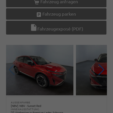
Fahrzeug anfragen
Fahrzeug parken
Fahrzeugexposé (PDF)
AUSSENFARBE
NBV
NBV - Sunset Red
INNENAUSSTATTUNG
Z
Sitzbezüge in Premium Leder, Schwarz