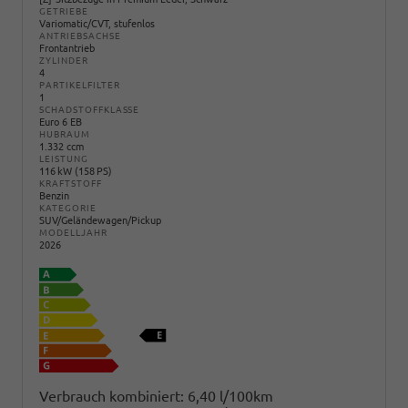
GETRIEBE
Variomatic/CVT, stufenlos
ANTRIEBSACHSE
Frontantrieb
ZYLINDER
4
PARTIKELFILTER
1
SCHADSTOFFKLASSE
Euro 6 EB
HUBRAUM
1.332 ccm
LEISTUNG
116 kW (158 PS)
KRAFTSTOFF
Benzin
KATEGORIE
SUV/Geländewagen/Pickup
MODELLJAHR
2026
Verbrauch kombiniert:
6,40 l/100km