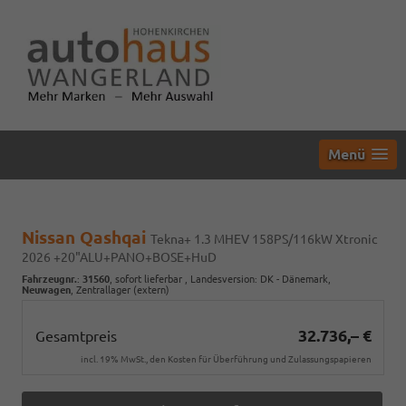
Menü
Nissan Qashqai
Tekna+ 1.3 MHEV 158PS/116kW Xtronic
2026 +20"ALU+PANO+BOSE+HuD
Fahrzeugnr.
:
31560
,
sofort lieferbar
, Landesversion: DK - Dänemark,
Neuwagen
, Zentrallager (extern)
32.736,– €
Gesamtpreis
incl. 19% MwSt., den Kosten für Überführung und Zulassungspapieren