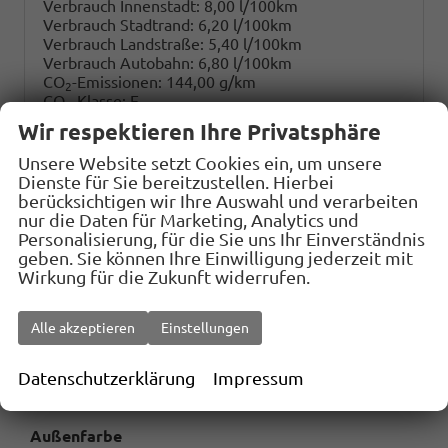
Verbrauch Innenstadt:
8,00 l/100km
Verbrauch Stadtrand:
6,20 l/100km
Verbrauch Landstraße:
5,40 l/100km
Verbrauch Autobahn:
6,80 l/100km
CO
-Emissionen:
144,00 g/km
2
CO
-Klasse:
E
2
Wir respektieren Ihre Privatsphäre
Download
Energiekosten bei 15.000 km pro Jahr:
1.674,24 €
Unsere Website setzt Cookies ein, um unsere
CO2 Kosten (niedrig)
:
(Kosten Durchschnitt 10 Jahre)
Dienste für Sie bereitzustellen. Hierbei
1.296,- €
berücksichtigen wir Ihre Auswahl und verarbeiten
CO2 Kosten (mittel)
:
(Kosten Durchschnitt 10 Jahre)
nur die Daten für Marketing, Analytics und
3.078,- €
Personalisierung, für die Sie uns Ihr Einverständnis
CO2 Kosten (hoch)
:
(Kosten Durchschnitt 10 Jahre)
geben. Sie können Ihre Einwilligung jederzeit mit
4.752,- €
Wirkung für die Zukunft widerrufen.
Jahressteuer:
135,- €
Alle akzeptieren
Einstellungen
Datenschutzerklärung
Impressum
Außenfarbe