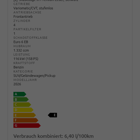
GETRIEBE
Variomatic/CVT, stufenlos
ANTRIEBSACHSE
Frontantrieb
ZYLINDER
4
PARTIKELFILTER
1
SCHADSTOFFKLASSE
Euro 6 EB
HUBRAUM
1.332 ccm
LEISTUNG
116 kW (158 PS)
KRAFTSTOFF
Benzin
KATEGORIE
SUV/Geländewagen/Pickup
MODELLJAHR
2026
Verbrauch kombiniert:
6,40 l/100km