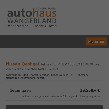
Menü
Nissan Qashqai
Tekna+ 1.3 MHEV 158PS/116kW Xtronic
2026 +20"ALU+PANO+BOSE+HuD
Fahrzeugnr.
:
31543
,
sofort lieferbar
, Landesversion: DK - Dänemark,
Neuwagen
, Zentrallager (extern)
33.558,– €
Gesamtpreis
incl. 19% MwSt., den Kosten für Überführung und Zulassungspapieren