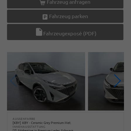
Fahrzeug anfragen
Fahrzeug parken
Fahrzeugexposé (PDF)
AUSSENFARBE
KBY
KBY - Ceramic Grey Premium Met.
INNENAUSSTATTUNG
Z
Sitzbezüge in Premium Leder, Schwarz