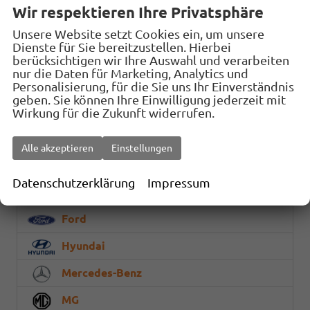
Fahrzeugnr.
Wir respektieren Ihre Privatsphäre
Unsere Website setzt Cookies ein, um unsere
Dienste für Sie bereitzustellen. Hierbei
Geparkte Fahrzeuge (
0
)
berücksichtigen wir Ihre Auswahl und verarbeiten
nur die Daten für Marketing, Analytics und
Audi
Personalisierung, für die Sie uns Ihr Einverständnis
geben. Sie können Ihre Einwilligung jederzeit mit
BMW
Wirkung für die Zukunft widerrufen.
Citroën
Alle akzeptieren
Einstellungen
Cupra
Datenschutzerklärung
Impressum
Fiat
Ford
Hyundai
Mercedes-Benz
MG