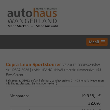
Menü
Cupra Leon Sportstourer
VZ 2.0 TSI 333PS/245kW
4x4 DSG7 2026 | +AHK +PANO +NAVI +Matrix +Immersive +5J
Erw. Garantie
Fahrzeugnr.
:
33062
,
sofort lieferbar
, Landesversion: DK - Dänemark,
Neuwagen
mit Tageszulassung
, Zentrallager (extern)
19.958,– €
Sie sparen:
32,6%