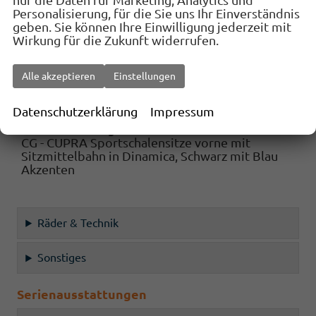
nur die Daten für Marketing, Analytics und
Personalisierung, für die Sie uns Ihr Einverständnis
geben. Sie können Ihre Einwilligung jederzeit mit
Wirkung für die Zukunft widerrufen.
Alle akzeptieren
Einstellungen
Außenfarbe
0E - Midnight Black Met.
Datenschutzerklärung
Impressum
Innenausstattung
CG - CUPRA Sportschalensitze vorne mit
Sitzmittelbahn in Dinamica, Schwarz mit Blau
Akzenten
Räder & Technik
Sonstiges
Serienausstattungen