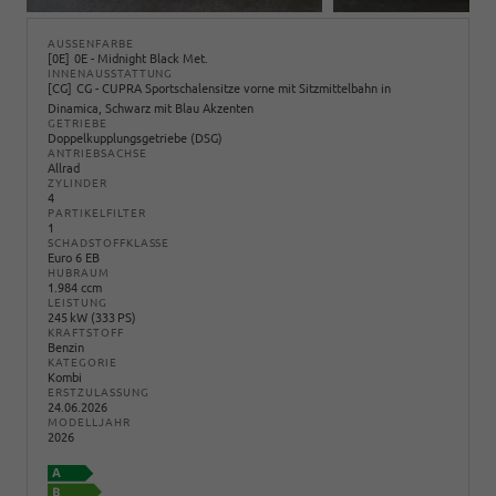
AUSSENFARBE
0E
0E - Midnight Black Met.
INNENAUSSTATTUNG
CG
CG - CUPRA Sportschalensitze vorne mit Sitzmittelbahn in
Dinamica, Schwarz mit Blau Akzenten
GETRIEBE
Doppelkupplungsgetriebe (DSG)
ANTRIEBSACHSE
Allrad
ZYLINDER
4
PARTIKELFILTER
1
SCHADSTOFFKLASSE
Euro 6 EB
HUBRAUM
1.984 ccm
LEISTUNG
245 kW (333 PS)
KRAFTSTOFF
Benzin
KATEGORIE
Kombi
ERSTZULASSUNG
24.06.2026
MODELLJAHR
2026