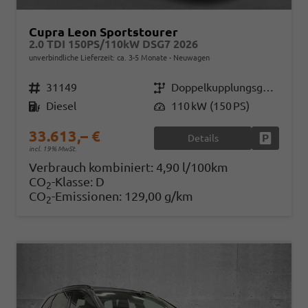
Cupra Leon Sportstourer
2.0 TDI 150PS/110kW DSG7 2026
unverbindliche Lieferzeit: ca. 3-5 Monate
Neuwagen
Fahrzeugnr.
31149
Getriebe
Doppelkupplungsgetriebe (DSG)
Kraftstoff
Diesel
Leistung
110 kW (150 PS)
33.613,– €
Details
Fahrzeug
incl. 19% MwSt.
Verbrauch kombiniert:
4,90 l/100km
CO
-Klasse:
D
2
CO
-Emissionen:
129,00 g/km
2