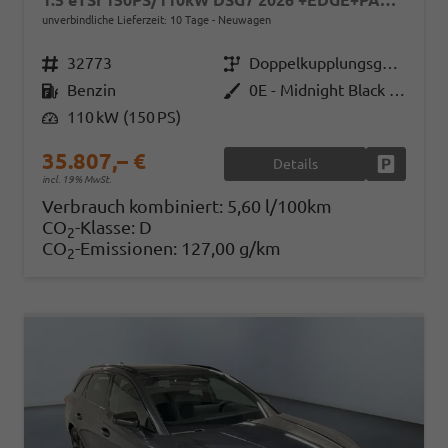
1.5 eTSI 150PS/110kW DSG7 2026 +EDGE+PANO+INTELLIGENT DRIVE
unverbindliche Lieferzeit:
10 Tage
Neuwagen
Fahrzeugnr.
32773
Getriebe
Doppelkupplungsgetriebe (DSG)
Kraftstoff
Benzin
Außenfarbe
0E - Midnight Black Met.
Leistung
110 kW (150 PS)
35.807,– €
Details
Fahrzeug
incl. 19% MwSt.
Verbrauch kombiniert:
5,60 l/100km
CO
-Klasse:
D
2
CO
-Emissionen:
127,00 g/km
2