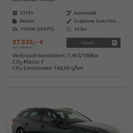
sofort lieferbar
Neuwagen
Fahrzeugnr.
33195
Getriebe
Automatik
Kraftstoff
Benzin
Außenfarbe
Graphene Grau Metallic
Leistung
150 kW (204 PS)
Kilometerstand
10 km
37.535,– €
Details
Fahrzeug
incl. 19% MwSt.
Verbrauch kombiniert:
7,40 l/100km
CO
-Klasse:
F
2
CO
-Emissionen:
168,00 g/km
2