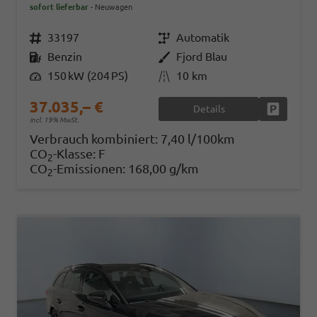
sofort lieferbar
Neuwagen
Fahrzeugnr.
33197
Getriebe
Automatik
Kraftstoff
Benzin
Außenfarbe
Fjord Blau
Leistung
150 kW (204 PS)
Kilometerstand
10 km
37.035,– €
Details
Fahrzeug
incl. 19% MwSt.
Verbrauch kombiniert:
7,40 l/100km
CO
-Klasse:
F
2
CO
-Emissionen:
168,00 g/km
2