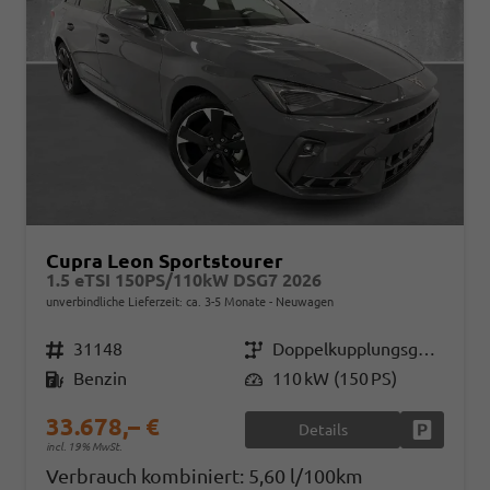
Cupra Leon Sportstourer
1.5 eTSI 150PS/110kW DSG7 2026
unverbindliche Lieferzeit: ca. 3-5 Monate
Neuwagen
Fahrzeugnr.
31148
Getriebe
Doppelkupplungsgetriebe (DSG)
Kraftstoff
Benzin
Leistung
110 kW (150 PS)
33.678,– €
Details
Fahrzeug
incl. 19% MwSt.
Verbrauch kombiniert:
5,60 l/100km