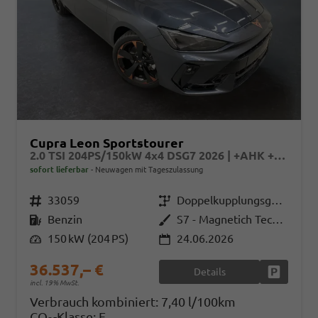
Cupra Leon Sportstourer
2.0 TSI 204PS/150kW 4x4 DSG7 2026 | +AHK +RFK +El.Hecklappe +CUPRA HD Matrix +NAVI +5J Erw. Garantie - RESERIVERT
sofort lieferbar
Neuwagen mit Tageszulassung
Fahrzeugnr.
33059
Getriebe
Doppelkupplungsgetriebe (DSG)
Kraftstoff
Benzin
Außenfarbe
S7 - Magnetich Tech Met.
Leistung
150 kW (204 PS)
24.06.2026
36.537,– €
Details
Fahrzeug
incl. 19% MwSt.
Verbrauch kombiniert:
7,40 l/100km
CO
-Klasse:
F