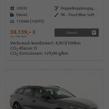
Fahrzeugnr.
33032
Getriebe
Doppelkupplungsgetriebe (DSG)
Kraftstoff
Diesel
Außenfarbe
9K - Fiord Blue Soft
Leistung
110 kW (150 PS)
38.139,– €
Details
Fahrzeug
incl. 19% MwSt.
Verbrauch kombiniert:
4,90 l/100km
CO
-Klasse:
D
2
CO
-Emissionen:
129,00 g/km
2