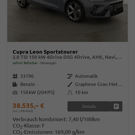
Cupra Leon Sportstourer
2.0 TSI 150 kW 4Drive DSG 4Drive, AHK, Navi, Side, Matrix, el. Klappe, 18-Zoll, 5 J.-Garantie
sofort lieferbar
Neuwagen
Fahrzeugnr.
33196
Getriebe
Automatik
Kraftstoff
Benzin
Außenfarbe
Graphene Grau Metallic
Leistung
150 kW (204 PS)
Kilometerstand
10 km
38.535,– €
Details
Fahrzeug
incl. 19% MwSt.
Verbrauch kombiniert:
7,40 l/100km
CO
-Klasse:
F
2
CO
-Emissionen:
169,00 g/km
2