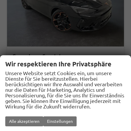
Cupra Leon Sportstourer
2.0 TDI 150PS/110kW DSG7 2026 +EDGE+AHK+DYNAMIC DESIGN+INTEL. DRIVE+ERW. GARANTIE+NOTRAD
Wir respektieren Ihre Privatsphäre
sofort lieferbar
Neuwagen
Unsere Website setzt Cookies ein, um unsere
Dienste für Sie bereitzustellen. Hierbei
Fahrzeugnr.
33011
Getriebe
Doppelkupplungsgetriebe (DSG)
berücksichtigen wir Ihre Auswahl und verarbeiten
Kraftstoff
Diesel
Außenfarbe
0E - Midnight Black Met.
nur die Daten für Marketing, Analytics und
Personalisierung, für die Sie uns Ihr Einverständnis
Leistung
110 kW (150 PS)
geben. Sie können Ihre Einwilligung jederzeit mit
Wirkung für die Zukunft widerrufen.
37.187,– €
Details
Fahrzeug
incl. 19% MwSt.
Verbrauch kombiniert:
4,90 l/100km
Alle akzeptieren
Einstellungen
CO
-Klasse:
D
2