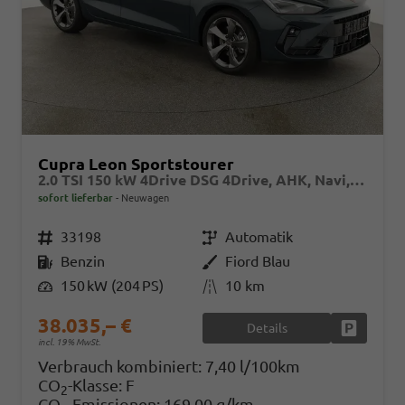
Cupra Leon Sportstourer
2.0 TSI 150 kW 4Drive DSG 4Drive, AHK, Navi, Side, Matrix, el. Klappe, 18-Zoll, 5 J.-Garantie
sofort lieferbar
Neuwagen
Fahrzeugnr.
33198
Getriebe
Automatik
Kraftstoff
Benzin
Außenfarbe
Fiord Blau
Leistung
150 kW (204 PS)
Kilometerstand
10 km
38.035,– €
Details
Fahrzeug
incl. 19% MwSt.
Verbrauch kombiniert:
7,40 l/100km
CO
-Klasse:
F
2
CO
-Emissionen:
169,00 g/km