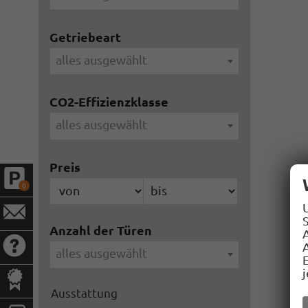
Getriebeart
alles ausgewählt
CO2-Effizienzklasse
alles ausgewählt
Preis
0
S
Anzahl der Türen
A
alles ausgewählt
Ausstattung