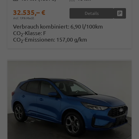
32.535,– €
Details
Fahrzeug
incl. 19% MwSt.
Verbrauch kombiniert:
6,90 l/100km
CO
-Klasse:
F
2
CO
-Emissionen:
157,00 g/km
2