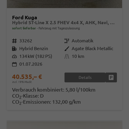
Ford Kuga
Hybrid ST-Line X 2.5 FHEV 4x4 X, AHK, Navi, AreaView, Sound, Side, el. Klappe, Winter, 5 J.-Garantie
sofort lieferbar
Fahrzeug mit Tageszulassung
Fahrzeugnr.
33262
Getriebe
Automatik
Kraftstoff
Hybrid Benzin
Außenfarbe
Agate Black Metallic
Leistung
134 kW (182 PS)
Kilometerstand
10 km
01.07.2026
40.535,– €
Details
Fahrzeug
incl. 19% MwSt.
Verbrauch kombiniert:
5,80 l/100km
CO
-Klasse:
D
2
CO
-Emissionen:
132,00 g/km
2