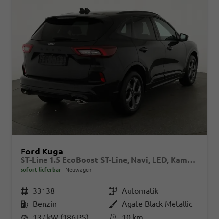
Ford Kuga
ST-Line 1.5 EcoBoost ST-Line, Navi, LED, Kamera, Winter, FS beheizbar
sofort lieferbar
Neuwagen
Fahrzeugnr.
33138
Getriebe
Automatik
Kraftstoff
Benzin
Außenfarbe
Agate Black Metallic
Leistung
137 kW (186 PS)
Kilometerstand
10 km