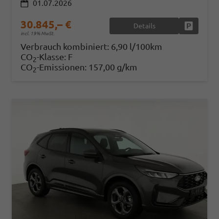
01.07.2026
30.845,– €
Details
Fahrzeug
incl. 19% MwSt.
Verbrauch kombiniert:
6,90 l/100km
CO
-Klasse:
F
2
CO
-Emissionen:
157,00 g/km
2