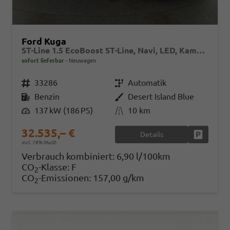
Ford Kuga
ST-Line 1.5 EcoBoost ST-Line, Navi, LED, Kamera, Winter, FS beheizbar
sofort lieferbar
Neuwagen
Fahrzeugnr.
33286
Getriebe
Automatik
Kraftstoff
Benzin
Außenfarbe
Desert Island Blue
Leistung
137 kW (186 PS)
Kilometerstand
10 km
32.535,– €
Details
Fahrzeug
incl. 19% MwSt.
Verbrauch kombiniert:
6,90 l/100km
CO
-Klasse:
F
2
CO
-Emissionen:
157,00 g/km
2