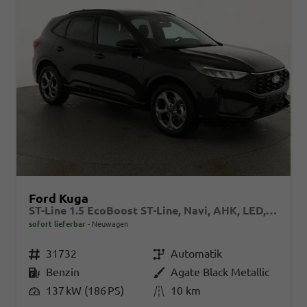
Ford Kuga
ST-Line 1.5 EcoBoost ST-Line, Navi, AHK, LED, Kamera, Winter, FS beheizbar, 5 J.-Garantie
sofort lieferbar
Neuwagen
Fahrzeugnr.
31732
Getriebe
Automatik
Kraftstoff
Benzin
Außenfarbe
Agate Black Metallic
Leistung
137 kW (186 PS)
Kilometerstand
10 km