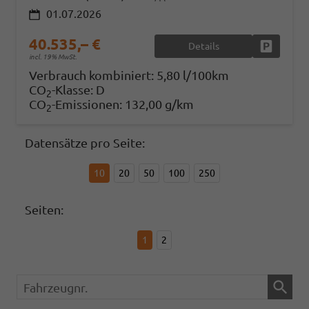
01.07.2026
40.535,– €
Details
Fahrzeug
incl. 19% MwSt.
Verbrauch kombiniert:
5,80 l/100km
CO
-Klasse:
D
2
CO
-Emissionen:
132,00 g/km
2
Datensätze pro Seite:
10
20
50
100
250
Seiten:
1
2
Fahrzeugnr.