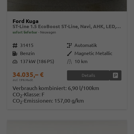
Ford Kuga
ST-Line 1.5 EcoBoost ST-Line, Navi, AHK, LED, Kamera, Winter, FS beheizbar, 5 J.-Garantie
sofort lieferbar
Neuwagen
Fahrzeugnr.
31415
Getriebe
Automatik
Kraftstoff
Benzin
Außenfarbe
Magnetic Metallic
Leistung
137 kW (186 PS)
Kilometerstand
10 km
34.035,– €
Details
Fahrzeug
incl. 19% MwSt.
Verbrauch kombiniert:
6,90 l/100km
CO
-Klasse:
F
2
CO
-Emissionen:
157,00 g/km
2