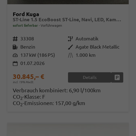
Ford Kuga
ST-Line 1.5 EcoBoost ST-Line, Navi, LED, Kamera, Winter, FS beheizbar
sofort lieferbar
Vorführwagen
Fahrzeugnr.
33308
Getriebe
Automatik
Kraftstoff
Benzin
Außenfarbe
Agate Black Metallic
Leistung
137 kW (186 PS)
Kilometerstand
1.000 km
01.07.2026
30.845,– €
Details
Fahrzeug
incl. 19% MwSt.
Verbrauch kombiniert:
6,90 l/100km
CO
-Klasse:
F
2
CO
-Emissionen:
157,00 g/km
2