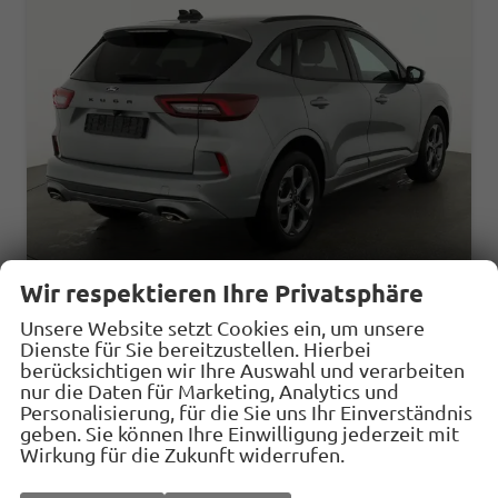
Wir respektieren Ihre Privatsphäre
Unsere Website setzt Cookies ein, um unsere
Ford Kuga
Dienste für Sie bereitzustellen. Hierbei
ST-Line 1.5 EcoBoost ST-Line, Navi, LED, Kamera, Winter, FS beheizbar, 5 J.-Garantie
berücksichtigen wir Ihre Auswahl und verarbeiten
sofort lieferbar
Neuwagen
nur die Daten für Marketing, Analytics und
Personalisierung, für die Sie uns Ihr Einverständnis
Fahrzeugnr.
33287
Getriebe
Automatik
geben. Sie können Ihre Einwilligung jederzeit mit
Kraftstoff
Benzin
Außenfarbe
Solar Silver Metallic
Wirkung für die Zukunft widerrufen.
Leistung
137 kW (186 PS)
Kilometerstand
10 km