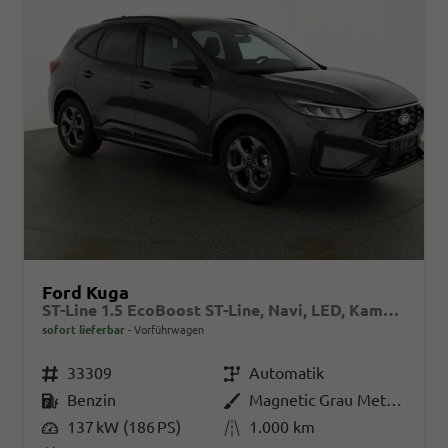
Ford Kuga
ST-Line 1.5 EcoBoost ST-Line, Navi, LED, Kamera, Winter, FS beheizbar
sofort lieferbar
Vorführwagen
Fahrzeugnr.
33309
Getriebe
Automatik
Kraftstoff
Benzin
Außenfarbe
Magnetic Grau Metallic
Leistung
137 kW (186 PS)
Kilometerstand
1.000 km