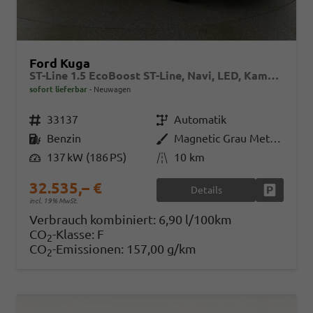
Ford Kuga
ST-Line 1.5 EcoBoost ST-Line, Navi, LED, Kamera, Winter, FS beheizbar
sofort lieferbar
Neuwagen
Fahrzeugnr.
33137
Getriebe
Automatik
Kraftstoff
Benzin
Außenfarbe
Magnetic Grau Metallic
Leistung
137 kW (186 PS)
Kilometerstand
10 km
32.535,– €
Details
Fahrzeug
incl. 19% MwSt.
Verbrauch kombiniert:
6,90 l/100km
CO
-Klasse:
F
2
CO
-Emissionen:
157,00 g/km
2