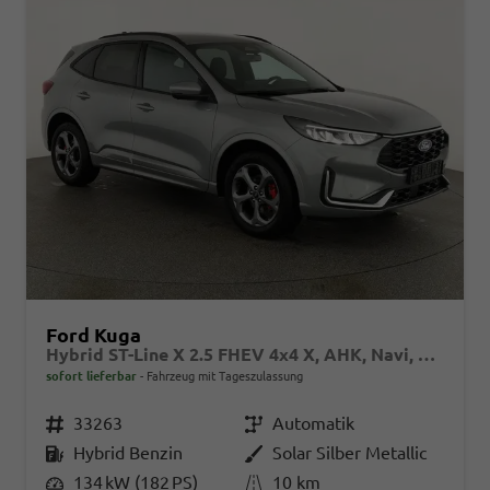
Ford Kuga
Hybrid ST-Line X 2.5 FHEV 4x4 X, AHK, Navi, AreaView, Sound, Side, el. Klappe, Winter, 5 J.-Garantie
sofort lieferbar
Fahrzeug mit Tageszulassung
Fahrzeugnr.
33263
Getriebe
Automatik
Kraftstoff
Hybrid Benzin
Außenfarbe
Solar Silber Metallic
Leistung
134 kW (182 PS)
Kilometerstand
10 km