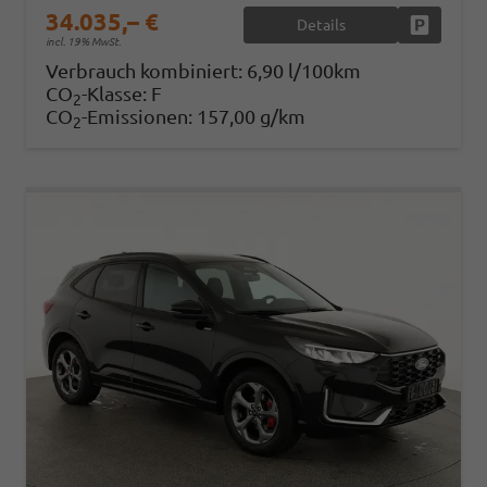
34.035,– €
Details
Fahrzeug
incl. 19% MwSt.
Verbrauch kombiniert:
6,90 l/100km
CO
-Klasse:
F
2
CO
-Emissionen:
157,00 g/km
2